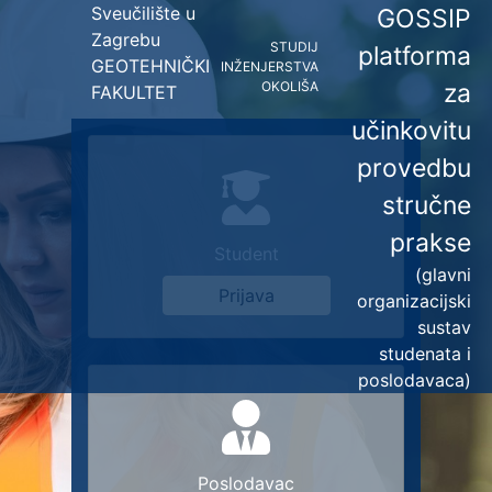
Sveučilište u
GOSSIP
Zagrebu
STUDIJ
platforma
GEOTEHNIČKI
INŽENJERSTVA
OKOLIŠA
za
FAKULTET
učinkovitu
provedbu
stručne
prakse
Student
(glavni
Prijava
organizacijski
sustav
studenata i
poslodavaca)
Poslodavac